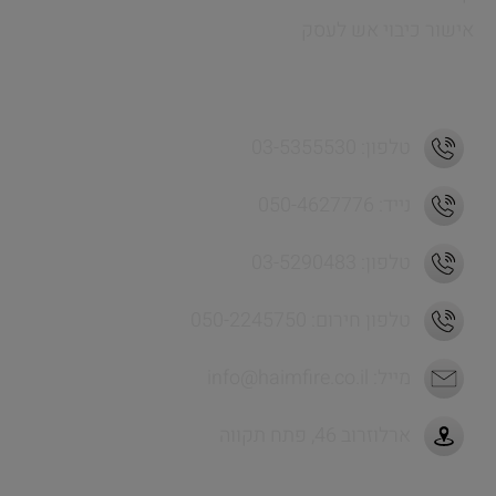
אישור כיבוי אש לעסק
כתובת ויצירת קשר
טלפון: 03-5355530
נייד: 050-4627776
טלפון: 03-5290483
טלפון חירום: 050-2245750
מייל:
info@haimfire.co.il
ארלוזרוב 46, פתח תקווה