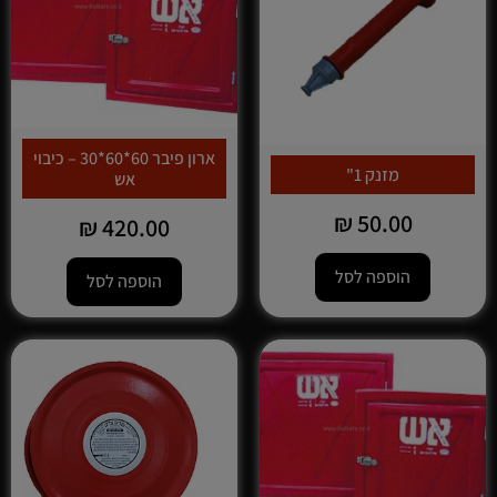
ארון פיבר 60*60*30 – כיבוי
מזנק 1"
אש
₪
50.00
₪
420.00
הוספה לסל
הוספה לסל