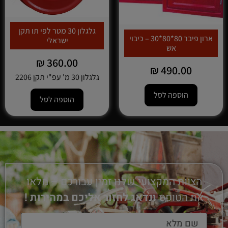
גלגלון 30 מטר לפי תו תקן
ארון פיבר 80*80*30 – כיבוי
ישראלי
אש
₪
360.00
₪
490.00
גלגלון 30 מ' עפ"י תקן 2206
הוספה לסל
הוספה לסל
הצוות המקצועי שלנו זמין עבורכם – מלאו
את הטופס
ונדאג לחזור אליכם במהירות !