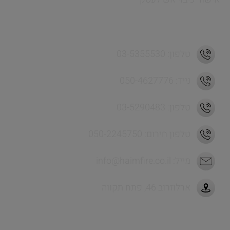
כתובת ויצירת קשר
טלפון: 03-5355530
נייד: 050-4627776
טלפון: 03-5290483
טלפון חירום: 050-2245750
מייל:
info@haimfire.co.il
ארלוזרוב 46, פתח תקווה
לניווט מהיר