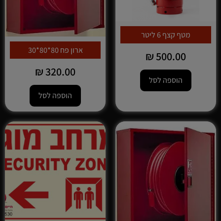
מטף קצף 6 ליטר
ארון פח 80*80*30
₪
500.00
₪
320.00
הוספה לסל
הוספה לסל