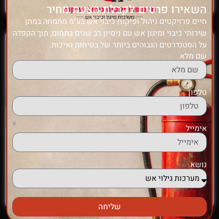
הוספה לסל
השאירו פרטים לקבלת הצעת מחיר
חיים פרויקטים ניהול ופיקוח כיבוי אש בע"מ מתמחה במתן
שירותי כיבוי ומיגון אש עם ניסיון רב שנים בתחום, תוך הקפדה
על הסטנדרטים הגבוהים ביותר של בטיחות ואיכות.
שם מלא
טלפון
אימייל
זרנוק 2"
מטף אבקה 2 ק"ג בעל תו
תקן ישראלי
₪
115.00
נושא
₪
125.00
הוספה לסל
הוספה לסל
שליחה