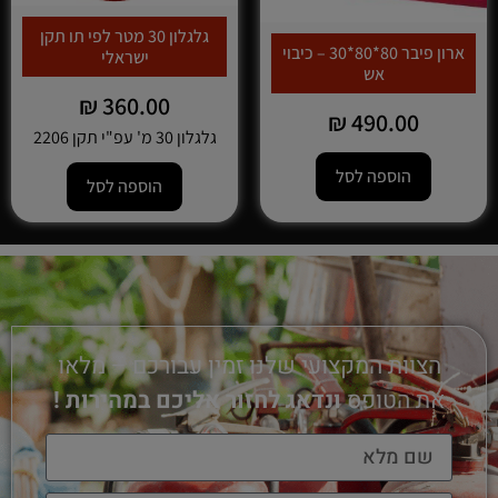
גלגלון 30 מטר לפי תו תקן
ארון פיבר 80*80*30 – כיבוי
ישראלי
אש
₪
360.00
₪
490.00
גלגלון 30 מ' עפ"י תקן 2206
הוספה לסל
הוספה לסל
הצוות המקצועי שלנו זמין עבורכם – מלאו
את הטופס
ונדאג לחזור אליכם במהירות !