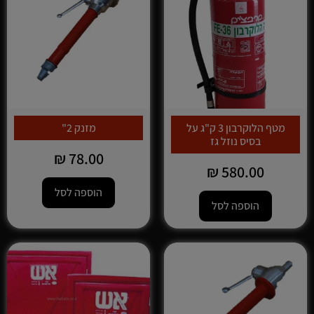
מטף הלוקרבון 3 ק"ג על
מזנק 2"
בסיס נוזל גז
₪
78.00
₪
580.00
הוספה לסל
הוספה לסל