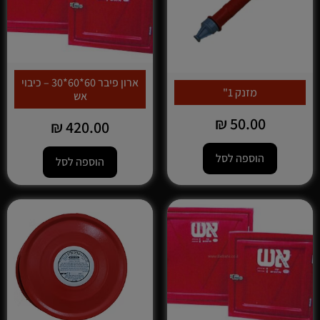
ארון פיבר 60*60*30 – כיבוי
מזנק 1"
אש
₪
50.00
₪
420.00
הוספה לסל
הוספה לסל