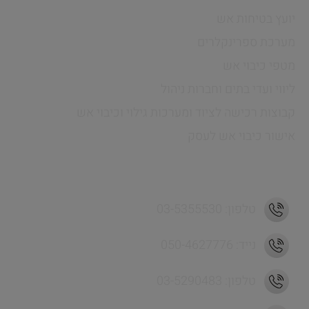
יועץ בטיחות אש
מערכת ספרינקלרים
מטפי כיבוי אש
ליווי ועדי בתים וחברות ניהול
קבוצות רכישה לציוד ומערכות גילוי וכיבוי אש
אישור כיבוי אש לעסק
כתובת ויצירת קשר
טלפון: 03-5355530
נייד: 050-4627776
טלפון: 03-5290483