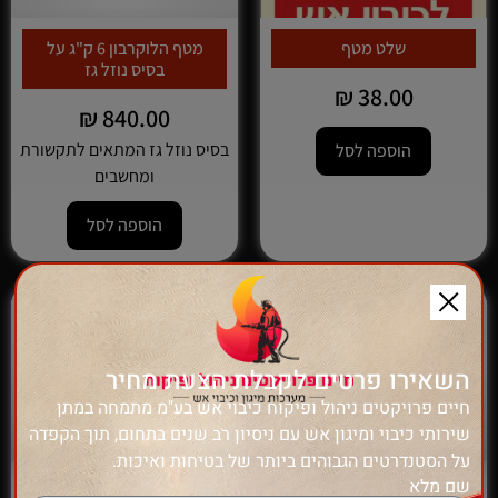
שלט מטף
מטף הלוקרבון 6 ק"ג על
בסיס נוזל גז
₪
38.00
₪
840.00
בסיס נוזל גז המתאים לתקשורת
הוספה לסל
ומחשבים
הוספה לסל
השאירו פרטים לקבלת הצעת מחיר
חיים פרויקטים ניהול ופיקוח כיבוי אש בע"מ מתמחה במתן
שירותי כיבוי ומיגון אש עם ניסיון רב שנים בתחום, תוך הקפדה
על הסטנדרטים הגבוהים ביותר של בטיחות ואיכות.
שם מלא