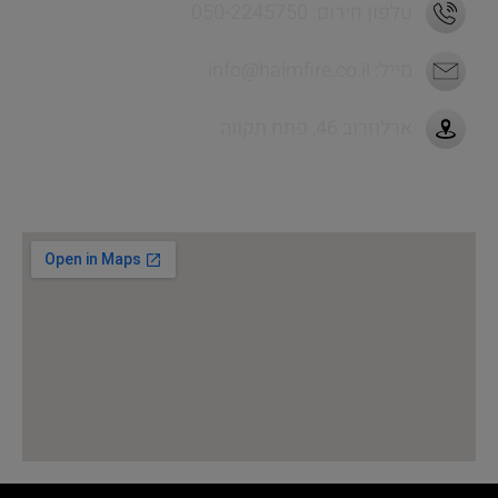
טלפון חירום: 050-2245750
מייל:
info@haimfire.co.il
ארלוזרוב 46, פתח תקווה
לניווט מהיר