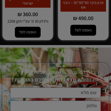
ארון פיבר 80*80*30 – כיבוי
ישראלי
אש
₪
360.00
₪
490.00
גלגלון 30 מ' עפ"י תקן 2206
הוספה לסל
הוספה לסל
הצוות המקצועי שלנו זמין עבורכם – מלאו
את הטופס
ונדאג לחזור אליכם במהירות !