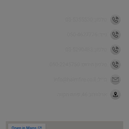
כתובת ויצירת קשר
טלפון: 03-5355530
נייד: 050-4627776
טלפון: 03-5290483
טלפון חירום: 050-2245750
מייל:
info@haimfire.co.il
ארלוזרוב 46, פתח תקווה
לניווט מהיר