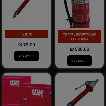
מטף הלוקרבון 3 ק"ג על
מזנק 2"
בסיס נוזל גז
₪
78.00
₪
580.00
הוספה לסל
הוספה לסל