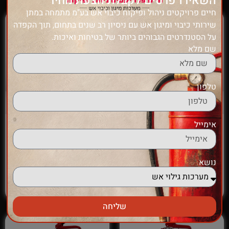
השאירו פרטים לקבלת הצעת מחיר
חיים פרויקטים ניהול ופיקוח כיבוי אש בע"מ מתמחה במתן
שירותי כיבוי ומיגון אש עם ניסיון רב שנים בתחום, תוך הקפדה
על הסטנדרטים הגבוהים ביותר של בטיחות ואיכות.
שם מלא
טלפון
אימייל
זרנוק 2"
מטף אבקה 2 ק"ג בעל תו
תקן ישראלי
₪
115.00
₪
125.00
נושא
הוספה לסל
הוספה לסל
שליחה