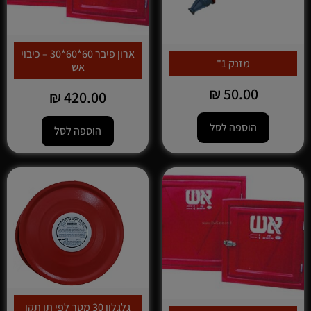
ארון פיבר 60*60*30 – כיבוי
מזנק 1"
אש
₪
50.00
₪
420.00
הוספה לסל
הוספה לסל
גלגלון 30 מטר לפי תו תקן