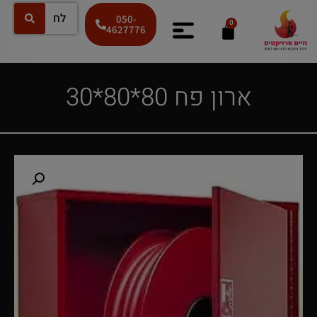
050-
0
4627776
ארון פח 80*80*30