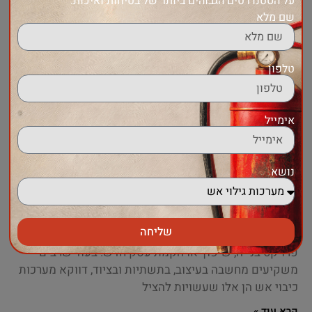
על הסטנדרטים הגבוהים ביותר של בטיחות ואיכות.
מאמרים נוספים :
שם מלא
טלפון
אימייל
נושא
מערכות כיבוי אש – כך בוחרים את מערכת ההגנה
המתאימה לכל מבנה
שליחה
בטיחות באש היא אחד הנושאים החשובים ביותר בכל
פרויקט בנייה, שיפוץ או הקמת עסק חדש. בעוד שרבים
משקיעים מחשבה בעיצוב, בתשתיות ובציוד, דווקא מערכות
כיבוי אש הן אלו שעשויות להציל
קרא עוד »