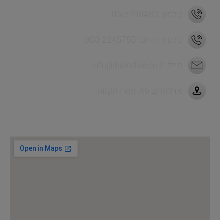
טלפון: 03-5290483
טלפון חירום: 050-2245750
מייל:
info@haimfire.co.il
ארלוזרוב 46, פתח תקווה
לניווט מהיר