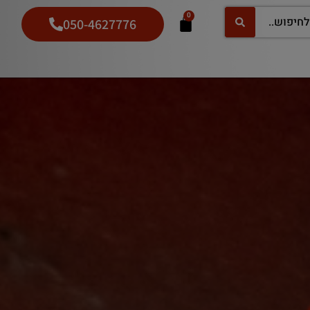
0
050-4627776