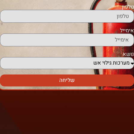
טלפון
אימייל
נושא
שליחה