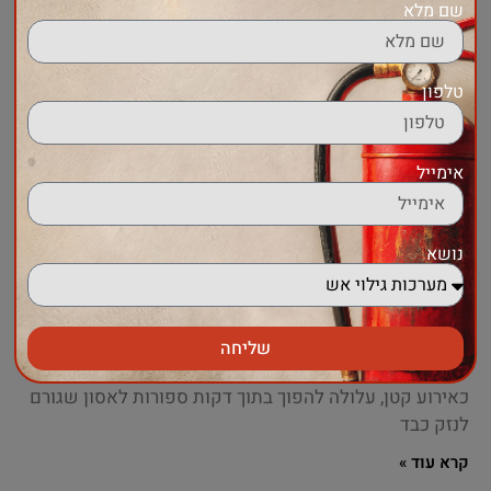
שם מלא
טלפון
אימייל
נושא
מערכות כיבוי אש – הפתרון המקצועי להגנה על
חיי אדם, רכוש ועסקים
כאשר מדברים על בטיחות במבנים, אין תחום חשוב יותר
שליחה
מאשר מערכות כיבוי אש. כל שריפה, גם אם היא מתחילה
כאירוע קטן, עלולה להפוך בתוך דקות ספורות לאסון שגורם
לנזק כבד
קרא עוד »