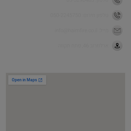
טלפון: 03-5290483
טלפון חירום: 050-2245750
מייל:
info@haimfire.co.il
ארלוזרוב 46, פתח תקווה
לניווט מהיר